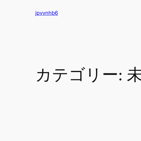
内
jpvvnhb6
容
を
ス
キ
ッ
プ
カテゴリー: