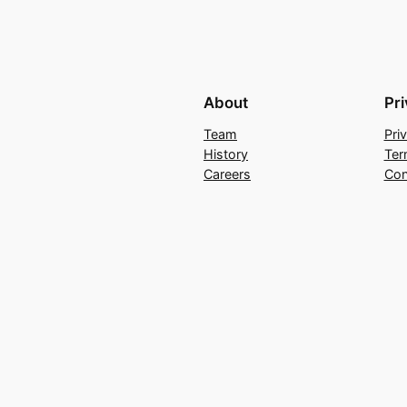
About
Pr
Team
Pri
History
Ter
Careers
Con