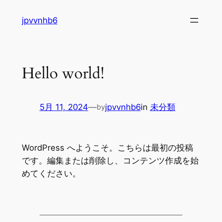
内
jpvvnhb6
容
を
ス
キ
Hello world!
ッ
プ
5月 11, 2024
—
jpvvnhb6
in
未分類
by
WordPress へようこそ。こちらは最初の投稿
です。編集または削除し、コンテンツ作成を始
めてください。